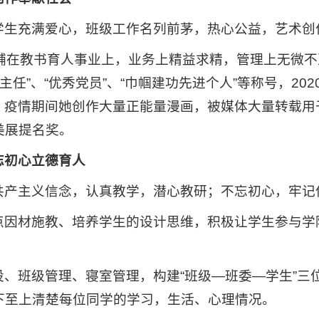
学生充满爱心，班级工作名列前茅，热心公益，艺术创
心铺在教书育人事业上，业务上精益求精，管理上无微
班主任”、“优秀党员”、“巾帼建功先进个人”等称号，20
人物。疫情期间她创作大量正能量漫画，被媒体大量转载
美展提名奖。
忘初心立德育人
共产主义信念，认真教学，潜心教研；不忘初心，牢记
点因材施教、培养学生的设计思维，积极让学生参与学
、班级管理、寝室管理，构建“班级—班委—学生”三
下至上清楚每位同学的学习，生活、心理情况。