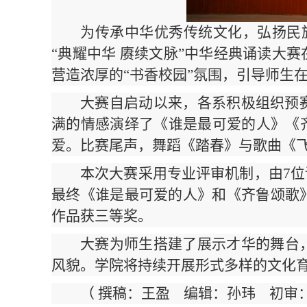
为传承中华优秀传统文化，弘扬民
“典耀中华 赓续文脉”中华经典诵读大
营造浓厚的“书香校园”氛围，引导师生
大赛自启动以来，各系积极组织预
满的情感演绎了《谁是最可爱的人》《
爱。比赛尾声，舞蹈《踏春》与歌曲《
本次大赛采用专业评审机制，由7
最终《谁是最可爱的人》和《齐鲁颂歌
作品获三等奖。
大赛为师生搭建了展示才华的舞台
风貌。学院将持续开展形式多样的文化
（ 撰稿：王盈 编辑：孙玮 初审