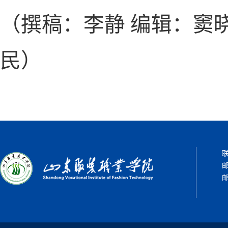
（撰稿：李静
编辑：窦
民）
联
邮
邮