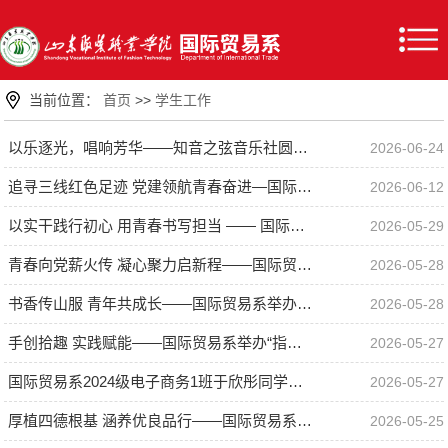
当前位置：
首页
>>
学生工作
以乐逐光，唱响芳华——知音之弦音乐社圆满举办校园路演活动
2026-06-24
追寻三线红色足迹 党建领航青春奋进—国际贸易系学生工作党支部开展红色研学党性教育活动
2026-06-12
以实干践行初心 用青春书写担当 —— 国际贸易系党建辅导员为青年学子讲授专题党课
2026-05-29
青春向党薪火传 凝心聚力启新程——国际贸易系新团员入团仪式圆满举行
2026-05-28
书香传山服 青年共成长——国际贸易系举办读书分享交流会
2026-05-28
手创拾趣 实践赋能——国际贸易系举办“指尖方寸・手创游园”夏季游园会活动
2026-05-27
国际贸易系2024级电子商务1班于欣彤同学获学生工作处通报表扬
2026-05-27
厚植四德根基 涵养优良品行——国际贸易系开展道德教育主题班会
2026-05-25