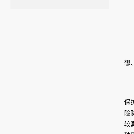
想
保
险
较