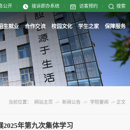
息公开
接诉即办系统
访客预约
搜索
|
|
|
招生就业
合作交流
校园文化
学生之家
保障服务
当前位置：
网站主页
->
新闻公告
->
学院要闻
->
正文
2025年第九次集体学习