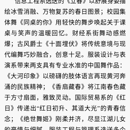
信息工程系选送的《立春》以舒展身姿描
绘冰雪消融、万物复苏的春日图景；校园集
体舞《同桌的你》用轻快的舞步唤起关于课
桌与笑声的温暖回忆。财经系街舞动感燃
爆；古风爵士《十面埋伏》将传统意境与现
代编舞巧妙融合，创意十足。服装设计与表
演系带来两支具有专业水准的中国舞作品：
《大河印象》以磅礴的肢体语言再现黄河奔
涌的民族精神；《香扇藏春》将江南春色藏
于方寸扇面，雅致灵动。国际贸易系的《红
日》传递出“红日初升、其道大光”的青春信
念；《绝世舞姬》刚柔并济，尽显江湖儿女
的豪情与细腻。服装工程与管理系选送多个