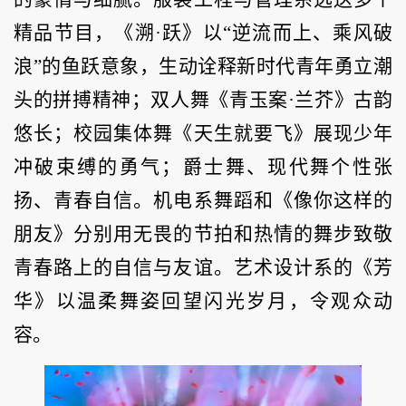
精品节目，《溯·跃》以“逆流而上、乘风破
浪”的鱼跃意象，生动诠释新时代青年勇立潮
头的拼搏精神；双人舞《青玉案·兰芥》古韵
悠长；校园集体舞《天生就要飞》展现少年
冲破束缚的勇气；爵士舞、现代舞个性张
扬、青春自信。机电系舞蹈和《像你这样的
朋友》分别用无畏的节拍和热情的舞步致敬
青春路上的自信与友谊。艺术设计系的《芳
华》以温柔舞姿回望闪光岁月，令观众动
容。