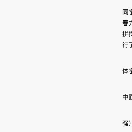
同
春
拼
行
体
中
强