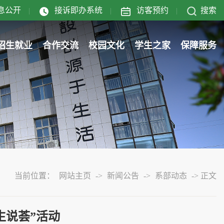
息公开
接诉即办系统
访客预约
搜索
|
|
|
招生就业
合作交流
校园文化
学生之家
保障服务
当前位置：
网站主页
->
新闻公告
->
系部动态
->
正文
生说荟”活动