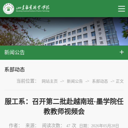
新闻公告
系部动态
当前位置：
->
->
->
网站主页
新闻公告
系部动态
正文
服工系：召开第二批赴越南班·墨学院任
教教师视频会
作者：
来源：
阅读次数：
次
47
日期：2026年05月28日