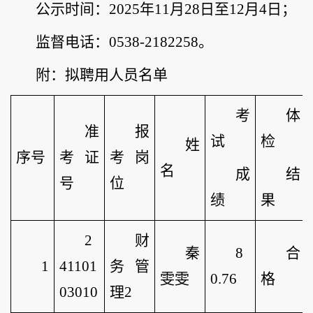
公示时间：2025年11月28日至12月4日；
监督电话：0538-2182258。
附：拟聘用人员名单
考
体
准
报
试
检
姓
序号
考证
考岗
名
成
结
号
位
绩
果
2
财
秦
8
合
1
41101
务管
雯雯
0.76
格
03010
理2